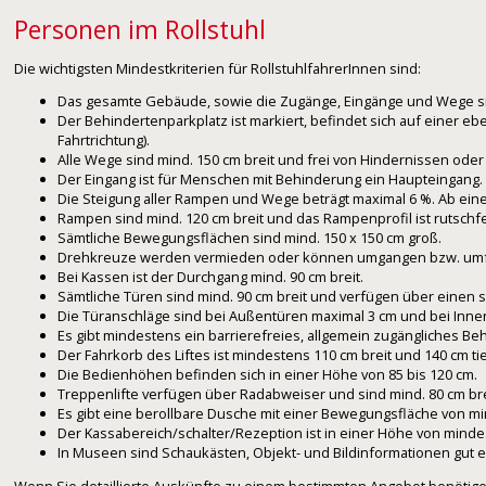
Personen im Rollstuhl
Die wichtigsten Mindestkriterien für RollstuhlfahrerInnen sind:
Das gesamte Gebäude, sowie die Zugänge, Eingänge und Wege sind 
Der Behindertenparkplatz ist markiert, befindet sich auf einer 
Fahrtrichtung).
Alle Wege sind mind. 150 cm breit und frei von Hindernissen oder 
Der Eingang ist für Menschen mit Behinderung ein Haupteingang.
Die Steigung aller Rampen und Wege beträgt maximal 6 %. Ab ei
Rampen sind mind. 120 cm breit und das Rampenprofil ist rutschfes
Sämtliche Bewegungsflächen sind mind. 150 x 150 cm groß.
Drehkreuze werden vermieden oder können umgangen bzw. um
Bei Kassen ist der Durchgang mind. 90 cm breit.
Sämtliche Türen sind mind. 90 cm breit und verfügen über einen s
Die Türanschläge sind bei Außentüren maximal 3 cm und bei Inne
Es gibt mindestens ein barrierefreies, allgemein zugängliches Beh
Der Fahrkorb des Liftes ist mindestens 110 cm breit und 140 cm tie
Die Bedienhöhen befinden sich in einer Höhe von 85 bis 120 cm.
Treppenlifte verfügen über Radabweiser und sind mind. 80 cm brei
Es gibt eine berollbare Dusche mit einer Bewegungsfläche von mind.
Der Kassabereich/schalter/Rezeption ist in einer Höhe von mindes
In Museen sind Schaukästen, Objekt- und Bildinformationen gut e