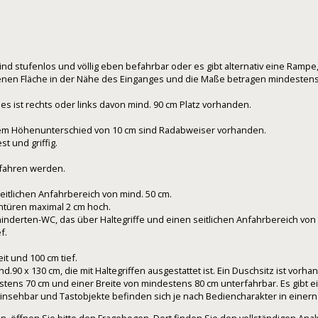
stufenlos und völlig eben befahrbar oder es gibt alternativ eine Rampe, e
ebenen Fläche in der Nähe des Einganges und die Maße betragen mindestens
es ist rechts oder links davon mind. 90 cm Platz vorhanden.
nem Höhenunterschied von 10 cm sind Radabweiser vorhanden.
t und griffig.
fahren werden.
eitlichen Anfahrbereich von mind. 50 cm.
ntüren maximal 2 cm hoch.
inderten-WC, das über Haltegriffe und einen seitlichen Anfahrbereich von 
f.
t und 100 cm tief.
90 x 130 cm, die mit Haltegriffen ausgestattet ist. Ein Duschsitz ist vorha
tens 70 cm und einer Breite von mindestens 80 cm unterfahrbar. Es gibt e
insehbar und Tastobjekte befinden sich je nach Bediencharakter in einern 