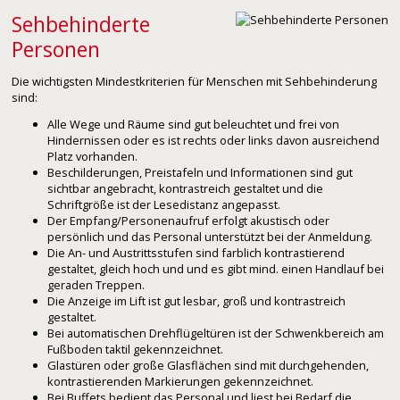
Sehbehinderte
Personen
Die wichtigsten Mindestkriterien für Menschen mit Sehbehinderung
sind:
Alle Wege und Räume sind gut beleuchtet und frei von
Hindernissen oder es ist rechts oder links davon ausreichend
Platz vorhanden.
Beschilderungen, Preistafeln und Informationen sind gut
sichtbar angebracht, kontrastreich gestaltet und die
Schriftgröße ist der Lesedistanz angepasst.
Der Empfang/Personenaufruf erfolgt akustisch oder
persönlich und das Personal unterstützt bei der Anmeldung.
Die An- und Austrittsstufen sind farblich kontrastierend
gestaltet, gleich hoch und und es gibt mind. einen Handlauf bei
geraden Treppen.
Die Anzeige im Lift ist gut lesbar, groß und kontrastreich
gestaltet.
Bei automatischen Drehflügeltüren ist der Schwenkbereich am
Fußboden taktil gekennzeichnet.
Glastüren oder große Glasflächen sind mit durchgehenden,
kontrastierenden Markierungen gekennzeichnet.
Bei Buffets bedient das Personal und liest bei Bedarf die