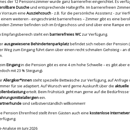
ines der 12 Pensionszimmer wurde ganz barrierefrei eingerichtet. Es verfü
erollbare Dusche
und entsprechende Haltegriffe. Im barrierefreien Zimmer
m Vorraum eine
Ausziehcouch
- z.B. für die persönliche Assistenz - zur Ver
n einem weiteren - eingeschränkt barrierefreies – Zimmer gibt es eine bero
eiden Zimmer befinden sich im Erdgeschoss und sind über eine Rampe err
m Empfangsbereich steht ein
barrierefreies WC
zur Verfügung.
er
ausgewiesene Behindertenparkplatz
befindet sich neben der Pension (
er Weg zum Eingang führt dann über einen recht schmalen Gehsteig – an de
m.
eim
Eingang
in die Pension gibt es eine 4 cm hohe Schwelle – es gibt aber 
jedoch mit 23 % Steigung).
ür
Allergiker*innen
steht spezielle Bettwäsche zur Verfügung, auf Anfrage
immer für sie adaptiert. Auf Wunsch wird gerne Auskunft über die
aktuelle 
ollenbelastung
erteilt. Beim Frühstück geht man gerne auf die Bedürfniss
ahrungsmittelallergien
ein.
artnerhunde
sind selbstverständlich willkommen!
ie Pension Ehrenfried stellt ihren Gästen auch eine
kostenlose Internetve
erfügung.
e-Analyse im Juni 2026