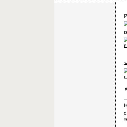
P
D
I
D
h