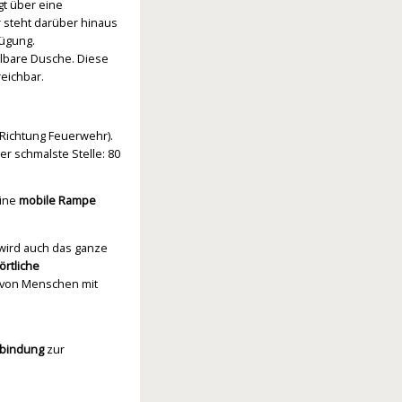
gt über eine
 steht darüber hinaus
fügung.
llbare Dusche. Diese
eichbar.
Richtung Feuerwehr).
r schmalste Stelle: 80
eine
mobile Rampe
 wird auch das ganze
örtliche
e von Menschen mit
rbindung
zur