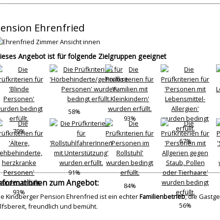
ension Ehrenfried
ieses Angebot ist für folgende Zielgruppen geeignet
58%
93%
79%
67%
91%
nformationen zum Angebot:
84%
93%
ie Kindberger Pension Ehrenfried ist ein echter
Familienbetrieb
, die Gastg
56%
ilfsbereit, freundlich und bemüht.