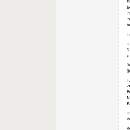
E
b
i
I
b
I
D
D
c
B
(
F
Z
P
N
P
D
V
R