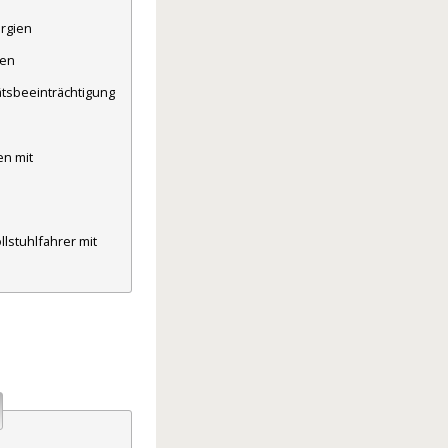
ergien
ten
ätsbeeinträchtigung
n mit
llstuhlfahrer mit